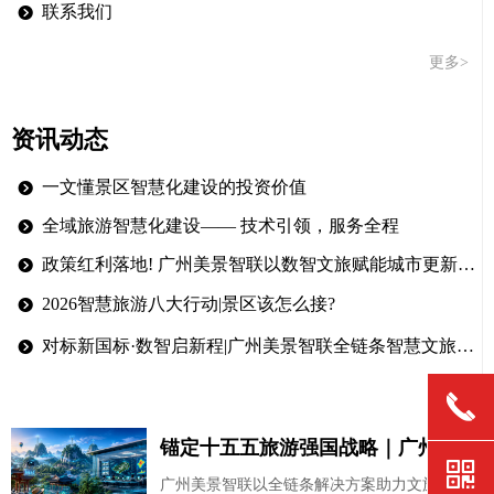
联系我们
뀹
更多>
资讯动态
一文懂景区智慧化建设的投资价值
뀹
全域旅游智慧化建设—— 技术引领，服务全程
뀹
政策红利落地! 广州美景智联以数智文旅赋能城市更新存量焕新!
뀹
2026智慧旅游八大行动|景区该怎么接?
뀹
对标新国标·数智启新程|广州美景智联全链条智慧文旅解决方案
뀹
更多>
끅
锚定十五五旅游强国战略｜广州美景
낃
智联以数智技术，构筑智慧文旅新底
广州美景智联以全链条解决方案助力文旅数字