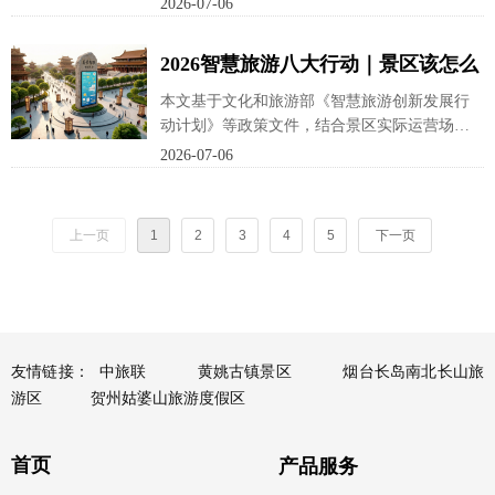
2026-07-06
2026智慧旅游八大行动｜景区该怎么
接？
本文基于文化和旅游部《智慧旅游创新发展行
动计划》等政策文件，结合景区实际运营场
景，解读八大行动的核心要点与落地
2026-07-06
上一页
1
2
3
4
5
下一页
友情链接：
中旅联
黄姚古镇景区
烟台长岛南北长山旅
游区
贺州姑婆山旅游度假区
首页
产品服务