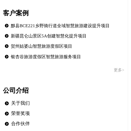
客户案例
뀹
黟县BCE221乡野骑行道全域智慧旅游建设提升项目
뀹
新疆昆仑山景区5A创建智慧化提升项目
뀹
贺州姑婆山智慧旅游度假区项目
뀹
银杏谷旅游度假区智慧旅游服务项目
更多>
公司介绍
关于我们
뀹
荣誉奖项
뀹
合作伙伴
뀹