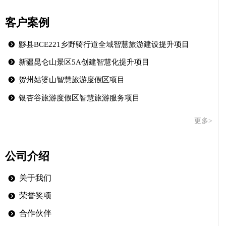
客户案例
뀹
黟县BCE221乡野骑行道全域智慧旅游建设提升项目
뀹
新疆昆仑山景区5A创建智慧化提升项目
뀹
贺州姑婆山智慧旅游度假区项目
뀹
银杏谷旅游度假区智慧旅游服务项目
更多>
公司介绍
关于我们
뀹
荣誉奖项
뀹
合作伙伴
뀹