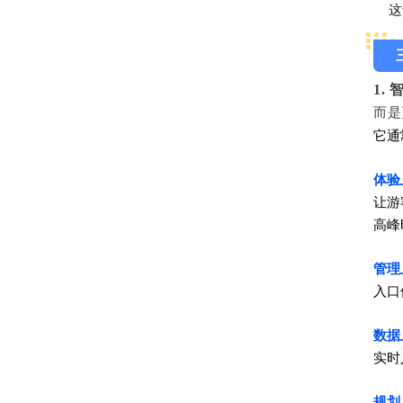
这
1.
而是
它通
体验
让游
高峰
管理
入口
数据
实时
规划