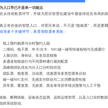
 因为入口早已不是单一功能点
在从传统检票环节，升级为景区智慧化建设中最值得优先布局的
真正有价值的智慧入口，对景区来说，不只是
“能验票”，而是要
动等多个关键环节，美景智联票务系统：
线上预约购票与分时预约入园
二维码、电子票、年卡
/次卡、NFC碰一碰等快速核销与无感通行
人脸识别、身份证、实名信息核验
多通道智能放行与不同票种通行规则配置
高峰期排队优化与分入口分时段控流
团队票、散客票、活动票、优惠票等多类型票务识别
碰一碰
NFC支付、无感支付联动与二次消费场景衔接
异常票、重复票、无效票、黑名单等异常情况预警与人工干预
核验、断网续验、设备状态监测、远程运维管理，以及入口实时数据
指挥系统联动。