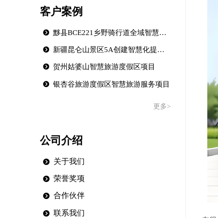
客户案例
뀹
黟县BCE221乡野骑行道全域智慧旅游建设提升项目
뀹
新疆昆仑山景区5A创建智慧化提升项目
뀹
贺州姑婆山智慧旅游度假区项目
뀹
银杏谷旅游度假区智慧旅游服务项目
更多>
公司介绍
关于我们
뀹
荣誉奖项
뀹
合作伙伴
뀹
联系我们
뀹