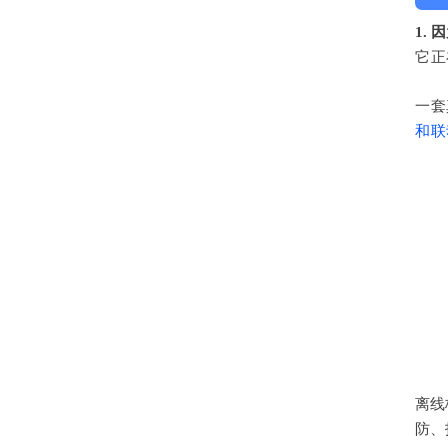
1.
它正
一套
和联
离线
防、