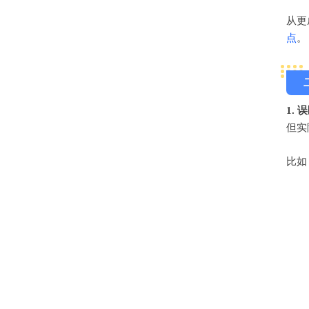
从更
点
。
1.
但实
比如