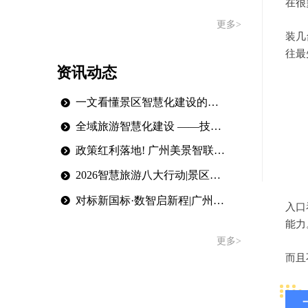
在很
更多>
装几
往最
资讯动态
一文看懂景区智慧化建设的投资价值
뀹
全域旅游智慧化建设 ——技术引领，服务全程
뀹
政策红利落地! 广州美景智联以数智文旅赋能城市更新存量焕新!
뀹
2026智慧旅游八大行动|景区该怎么接?
뀹
뀹
对标新国标·数智启新程|广州美景智联全链条智慧文旅解决方案
入口
能力
更多>
而且